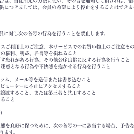
合は、当社所定の方法に従い、その旨を通知して頂ければ、情
供につきましては、会員の希望により停止をすることはできま
員に対し次の各号の行為を行うことを禁止します。
ービスご利用上のご注意、本サービスでのお買い物上のご注意そ
三者の権利、利益、名誉等を損ねること
及ぼす恐れがある行為、その他公序良俗に反する行為を行うこと
者に迷惑となる行為や不快感を抱かせる行為を行うこと
ログラム、メール等を送信または書き込むこと
ンピューターに不正にアクセスすること
与・譲渡すること、または第三者と共用すること
すること
)
動状態を良好に保つために、次の各号の一に該当する場合、予告
ります。